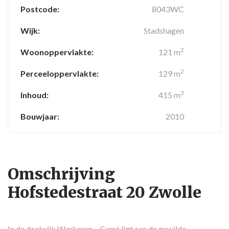
Postcode:
8043WC
NIEUWBOUW TAXATIE ZWOLLE
Wijk:
Stadshagen
MAKELAARSKOSTEN EN
2
Woonoppervlakte:
121 m
TARIEVEN IN ZWOLLE
2
Perceeloppervlakte:
129 m
WOONADVIES
3
Inhoud:
415 m
BEGRIPPENLIJST MAKELAARDIJ
Bouwjaar:
2010
OVER ONS
ERVARINGEN MET VOORST MAKELAARDIJ
Omschrijving
MAATSCHAPPELIJK ONDERNEMEN
Hofstedestraat 20 Zwolle
CONTACT
In de deelwijk Werkeren – Carré ligt aan de gewilde