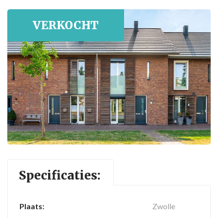
WONINGAANBOD
VERKOCHT
ZOEKOPDRACHT INVULLEN
NVM MAKELAAR ZWOLLE
EEN WONING KOPEN IN ZWOLLE
HUIS VERKOPEN
HUIS UIT ERFENIS VERKOPEN
Specificaties:
GRATIS WAARDEBEPALING
TAXATIE
Plaats:
Zwolle