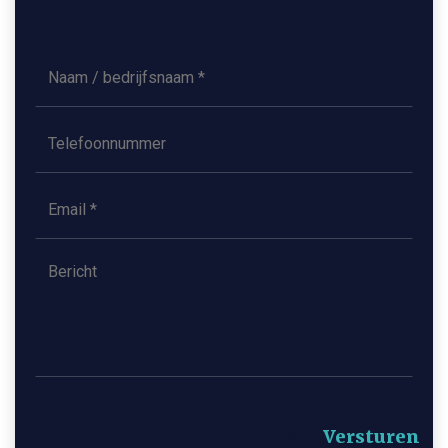
Naam
/
bedrijfsnaam
*
Telefoon
E-
mailadres
*
Bericht
Versturen