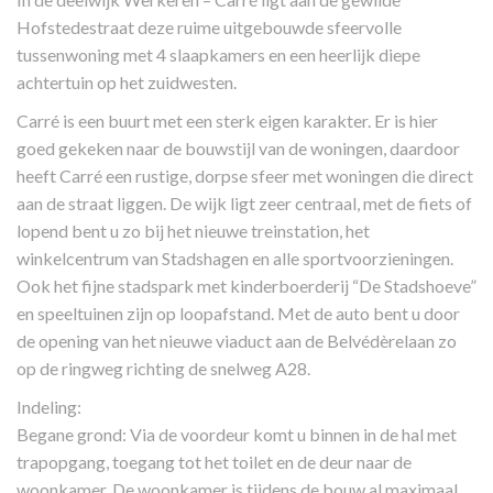
Hofstedestraat deze ruime uitgebouwde sfeervolle
tussenwoning met 4 slaapkamers en een heerlijk diepe
achtertuin op het zuidwesten.
Carré is een buurt met een sterk eigen karakter. Er is hier
goed gekeken naar de bouwstijl van de woningen, daardoor
heeft Carré een rustige, dorpse sfeer met woningen die direct
aan de straat liggen. De wijk ligt zeer centraal, met de fiets of
lopend bent u zo bij het nieuwe treinstation, het
winkelcentrum van Stadshagen en alle sportvoorzieningen.
Ook het fijne stadspark met kinderboerderij “De Stadshoeve”
en speeltuinen zijn op loopafstand. Met de auto bent u door
de opening van het nieuwe viaduct aan de Belvédèrelaan zo
op de ringweg richting de snelweg A28.
Indeling:
Begane grond: Via de voordeur komt u binnen in de hal met
trapopgang, toegang tot het toilet en de deur naar de
woonkamer. De woonkamer is tijdens de bouw al maximaal